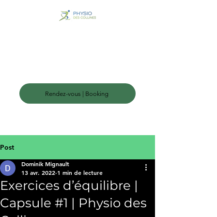
Physio des
Collines |
Chiro | Osteo
Wakefield, QC
Rendez-vous | Booking
Post
Dominik Mignault
13 avr. 2022
1 min de lecture
Exercices d’équilibre |
Capsule #1 | Physio des